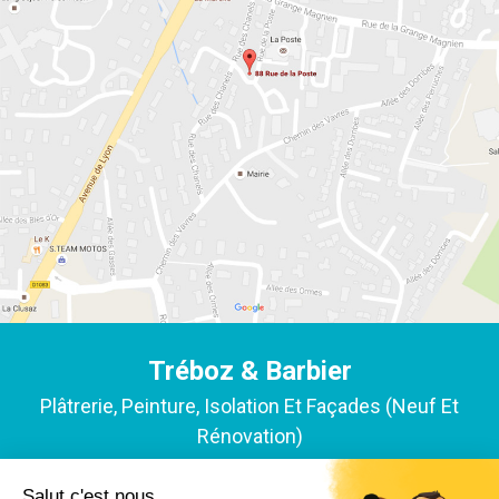
Tréboz & Barbier
Plâtrerie, Peinture, Isolation Et Façades (neuf Et
Rénovation)