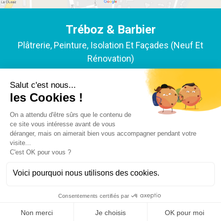
Tréboz & Barbier
Plâtrerie, Peinture, Isolation Et Façades (neuf Et
Rénovation)
ACCUEIL
NOTRE EXPERTISE
NOS RÉALISATIONS
L'ENTREPRISE
ACTUALITÉS
Y-PROXIMITÉ
MENTIONS LÉGALES
Ce site utilise des cookies pour rendre votre navigation
meilleure. En continuant votre navigation, vous acceptez
l'utilisation de ceux-ci.
OK