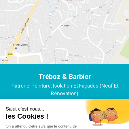
Tréboz & Barbier
Plâtrerie, Peinture, Isolation Et Façades (neuf Et
Rénovation)
ACCUEIL
NOTRE EXPERTISE
NOS RÉALISATIONS
L'ENTREPRISE
ACTUALITÉS
Y-PROXIMITÉ