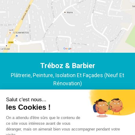
Tréboz & Barbier
Plâtrerie, Peinture, Isolation Et Façades (neuf Et
Rénovation)
ACCUEIL
NOTRE EXPERTISE
NOS RÉALISATIONS
L'ENTREPRISE
ACTUALITÉS
Y-PROXIMITÉ
MENTIONS LÉGALES